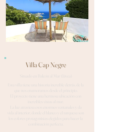
Villa Cap Negre
Situado en Balcón al Mar (Jávea)
Esta villa tiene una historia increíble detrás, de la
que nos enamoramos desde el principio.
El proyecto tiene una hermosa ubicación con
increíbles vistas al mar.
La luz atraviesa esos enormes ventanales y da
vida al interior, donde el blanco y el turquesa son
los colores protagonistas elegidos para hacer la
combinación perfecta.