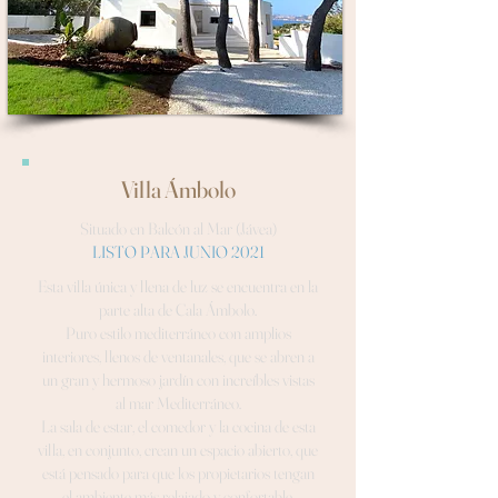
Villa Ámbolo
Situado en Balcón al Mar (Jávea)
LISTO PARA JUNIO 2021
Esta villa única y llena de luz se encuentra en la
parte alta de Cala Ámbolo.
Puro estilo mediterráneo con amplios
interiores, llenos de ventanales, que se abren a
un gran y hermoso jardín con increíbles vistas
al mar Mediterráneo.
La sala de estar, el comedor y la cocina de esta
villa, en conjunto, crean un espacio abierto, que
está pensado para que los propietarios tengan
el ambiente más relajado y confortable.