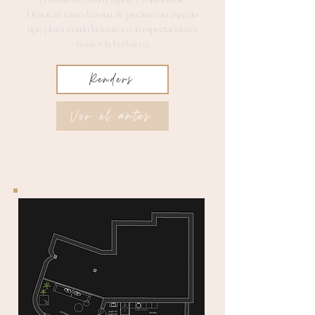
Destacan tanto la zona de piscina con espacio
tipo playa, como la azotea con espectaculares
vistas y la barbacoa.
Renders
Ver el antes